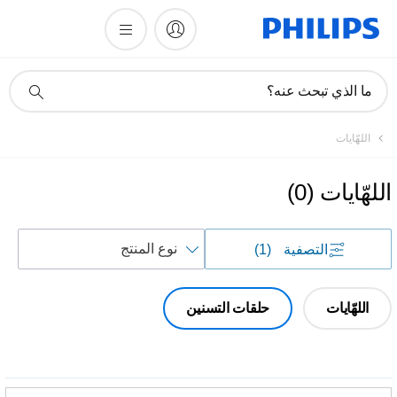
أيقونة
ما الذي تبحث عنه؟
دعم
البحث
اللهّايات
اللهّايات
(
0
)
فرز
التصفية
(1)
حسب
اللهّايات
حلقات التسنين