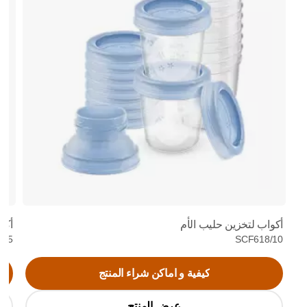
أكواب لتخزين حليب الأم
أكياس
3/25
SCF618/10
كيفية و اماكن شراء المنتج
عرض المنتج