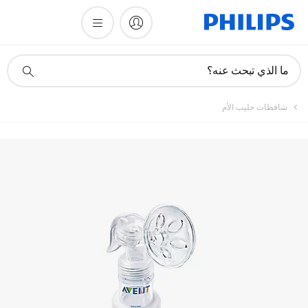
تسجيل المنتج
أيقونة
ما الذي تبحث عنه؟
دعم
البحث
شافطات حليب الأم