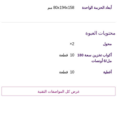
158‏x‏194‏x‏80 مم
أبعاد الحزمة الواحدة
محتويات العبوة
2×
محول
10 قطعة
أكواب تخزين سعة 180
مل/6 أونصات
10 قطعة
أغطية
عرض كل المواصفات التقنية