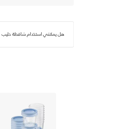
هل يمكنني استخدام شافطة حليب الأمر من Philips Avent مع أي م