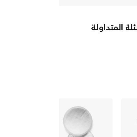
لة المتداولة
SCF254/60