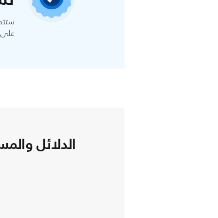
ستتمك
على ا
الدلائل والمس