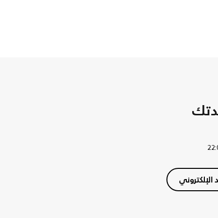
دتك
د الإلكتروني