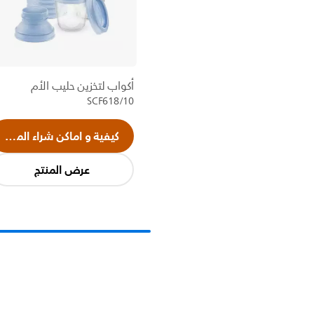
أكواب لتخزين حليب الأم
SCF618/10
كيفية و اماكن شراء المنتج
عرض المنتج