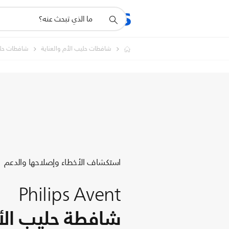
أيقونة
المنتجات
الدعم
دعم
البحث
شافطات حليب الأم والعناية
شافطات حلي
استكشاف الأخطاء وإصلاحها والدعم
Philips Avent
شافطة حليب الأم