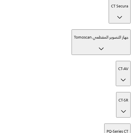
CT Secura
جهاز التصوير المقطعي Tomoscan
CT-AV
CT-SR
PQ-Series CT