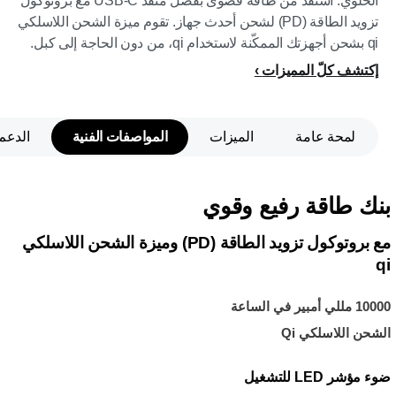
الخلوي. استفد من طاقة قصوى بفضل منفذ USB-C مع بروتوكول
تزويد الطاقة (PD) لشحن أحدث جهاز. تقوم ميزة الشحن اللاسلكي
qi بشحن أجهزتك الممكّنة لاستخدام qi، من دون الحاجة إلى كبل.
إكتشف كلّ المميزات
لمحة عامة
الميزات
المواصفات الفنية
الدعم
بنك طاقة رفيع وقوي
مع بروتوكول تزويد الطاقة (PD) وميزة الشحن اللاسلكي
qi
10000 مللي أمبير في الساعة
الشحن اللاسلكي Qi
ضوء مؤشر LED للتشغيل