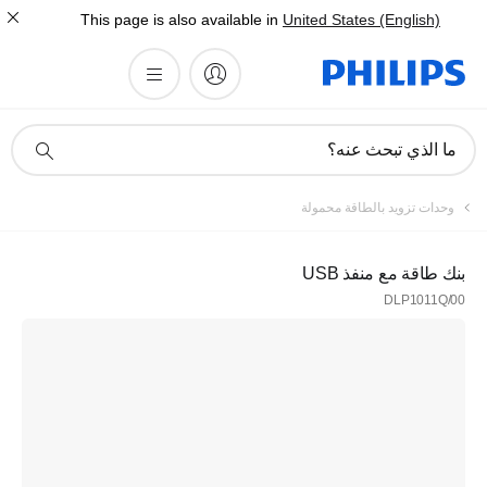
This page is also available in
United States (English)
أيقونة
ما الذي تبحث عنه؟
دعم
البحث
تسجيل
وحدات تزويد بالطاقة محمولة
اشترك في نشرتنا الإخبارية
بنك طاقة مع منفذ USB
DLP1011Q/00
تسجيل