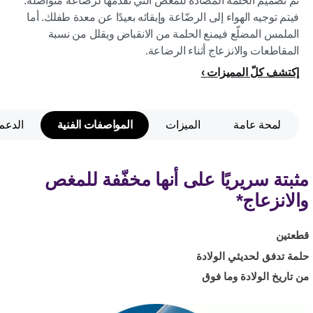
تم تصميم الحلمة المضادة للمغص التي نقدّمها لرضاعة متواصلة.
فيتم توجيه الهواء إلى الرضّاعة وإبقائه بعيدًا عن معدة طفلك. أما
الملمس المضلّع فيمنع الحلمة من الانقباض ويقلل من نسبة
المقاطعات والانزعاج أثناء الرضاعة.
إكتشف كلّ المميزات
لمحة عامة
الميزات
المواصفات الفنية
الدعم
مثبتة سريريًا على أنها مخفّفة للمغص
والانزعاج*
قطعتين
حلمة تدفق لحديثي الولادة
من تاريخ الولادة وما فوق