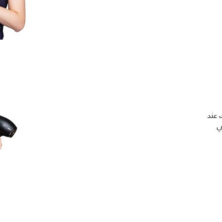
 عند
ي