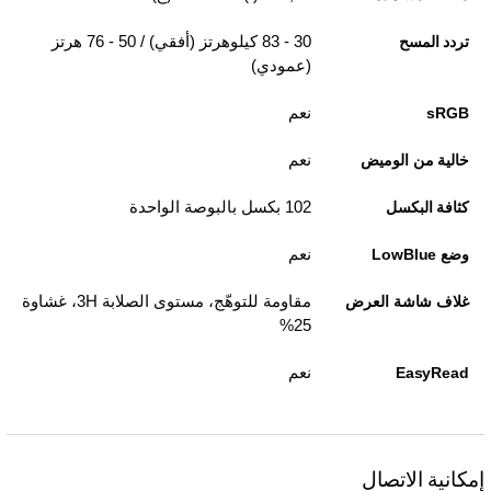
30 - 83 كيلوهرتز (أفقي) / 50 - 76 هرتز
تردد المسح
(عمودي)
نعم
sRGB
نعم
خالية من الوميض
102 بكسل بالبوصة الواحدة
كثافة البكسل
نعم
وضع LowBlue
مقاومة للتوهّج، مستوى الصلابة 3H، غشاوة
غلاف شاشة العرض
25%
نعم
EasyRead
إمكانية الاتصال