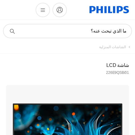
أيقونة
ما الذي تبحث عنه؟
دعم
البحث
تسجيل
الشاشات المنزلية
اشترك في نشرتنا الإخبارية
شاشة LCD
226E9QSB/01
تسجيل