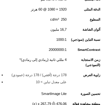
1920‏ × 1080 @ 60 هرتز
الدقة المثلى
250 cd/m²
السطوع
16,7 مليون
ألوان الشاشة
1000:1
نسبة التباين (نموذجي)
20000000:1
SmartContrast
4 مللي ثانية (رمادي إلى رمادي)*
زمن الاستجابة
(النموذجي)
178 درجة (أفقي) / 178 درجة (عمودي)
زاوية العرض
على معدل تباين > 10
SmartImage Lite
تحسين الصورة
476,06 (أ) x 267،79 (ع)
منطقة مشاهدة فعالة