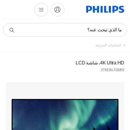
أيقونة
ما الذي تبحث عنه؟
دعم
البحث
تسجيل
الشاشات المنزلية
اشترك في نشرتنا الإخبارية
4K Ultra HD، شاشة LCD
276E8VJSB/89
تسجيل