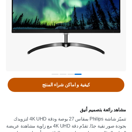
كيفية و اماكن شراء المنتج
مشاهد رائعة بتصميم أنيق
تتميّز شاشة Philips بمقاس 27 بوصة ودقة 4K UHD لتزويدك
بجودة صور نقية جدًا. تقدّم دقة 4K UHD مع زاوية مشاهدة عريضة