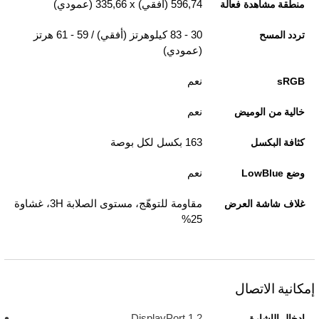
596,74 (أفقي) x‏ 335,66 (عمودي)
منطقة مشاهدة فعالة
30 - 83 كيلوهرتز (أفقي) / 59 - 61 هرتز
تردد المسح
(عمودي)
نعم
sRGB
نعم
خالية من الوميض
163 بكسل لكل بوصة
كثافة البكسل
نعم
وضع LowBlue
مقاومة للتوهّج، مستوى الصلابة 3H، غشاوة
غلاف شاشة العرض
25%
إمكانية الاتصال
DisplayPort 1.2‏‎
إدخال الإشارة