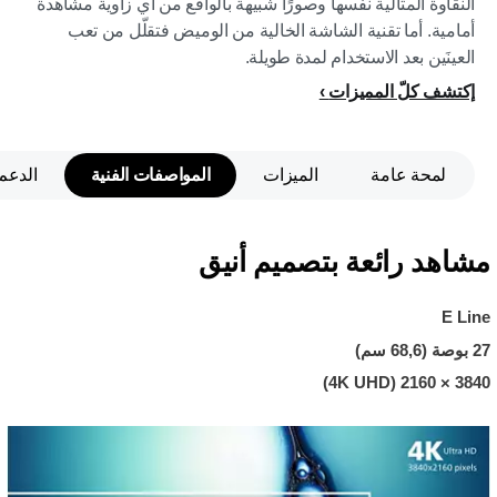
النقاوة المثالية نفسها وصورًا شبيهة بالواقع من أي زاوية مشاهدة
أمامية. أما تقنية الشاشة الخالية من الوميض فتقلّل من تعب
العينَين بعد الاستخدام لمدة طويلة.
إكتشف كلّ المميزات
لمحة عامة
الميزات
المواصفات الفنية
الدعم
مشاهد رائعة بتصميم أنيق
E Line
27 بوصة (68,6 سم)
3840‏ × 2160 (4K UHD)