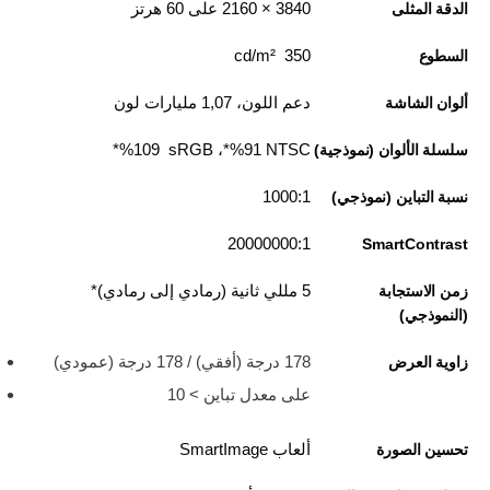
3840‏ × 2160 على 60 هرتز
الدقة المثلى
350 cd/m²
السطوع
دعم اللون، 1,07 مليارات لون
ألوان الشاشة
NTSC ‏91‏%*، sRGB ‏ 109‏%*
سلسلة الألوان (نموذجية)
1000:1
نسبة التباين (نموذجي)
20000000:1
SmartContrast
5 مللي ثانية (رمادي إلى رمادي)*
زمن الاستجابة
(النموذجي)
178 درجة (أفقي) / 178 درجة (عمودي)
زاوية العرض
على معدل تباين > 10
ألعاب SmartImage
تحسين الصورة