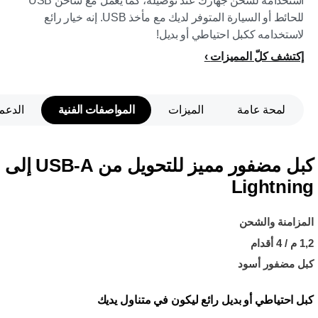
استخدامه لشحن جهازك عند توصيله، كما يعمل مع شاحن USB
للحائط أو السيارة المتوفر لديك مع مأخذ USB. إنه خيار رائع
لاستخدامه ككبل احتياطي أو بديل!
إكتشف كلّ المميزات
لمحة عامة
الميزات
المواصفات الفنية
الدعم
كبل مضفور مميز للتحويل من USB-A إلى
Lightning
المزامنة والشحن
1,2 م / 4 أقدام
كبل مضفور أسود
كبل احتياطي أو بديل رائع ليكون في متناول يديك