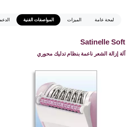
لمحة عامة
الميزات
المواصفات الفنية
الدعم
Satinelle Soft
آلة إزالة الشعر ناعمة بنظام تدليك محوري