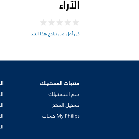
الآراء
كن أول من يراجع هذا البند
منتجات المستهلك
ال
دعم المستهلك
ال
تسجيل المنتج
ال
My Philips حساب
ال
ال