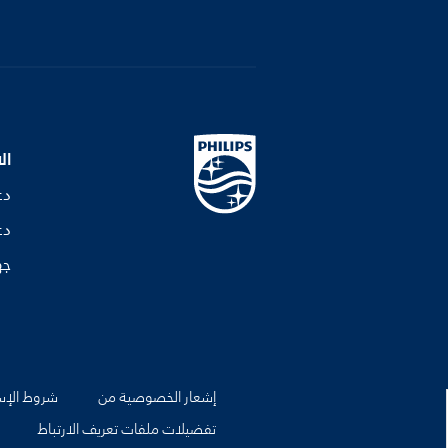
ال
دع
دع
جه
إشعار الخصوصية من
شروط الإس
تفضيلات ملفات تعريف الارتباط