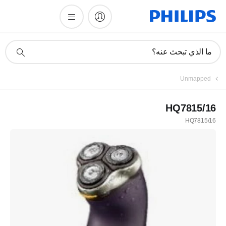
أيقونة
ما الذي تبحث عنه؟
دعم
البحث
Unmapped
HQ7815/16
HQ7815/16