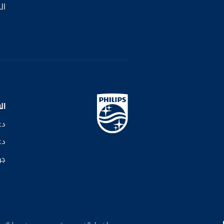
ال
ال
دع
دع
جه