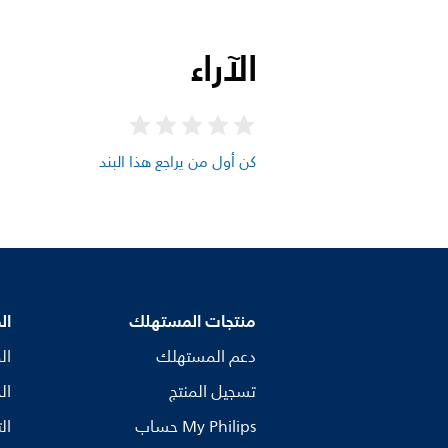
الآراء
كن أول من يراجع هذا البند
منتجات المستهلك
ال
دعم المستهلك
ال
تسجيل المنتج
ال
My Philips حساب
ال