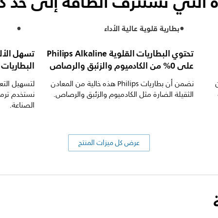
ة التي تستنزف الطاقة إلى حد كب
بطارية قلوية عالية الأداء
تحتوي البطاريات القلوية Philips Alkaline
تسهل الأل
على 0% من الكادميوم والزئبق والرصاص
البطاريات
لأداء AA من
نضمن أن بطاريات Philips هذه خالية من المعادن
لتسهيل التعر
الثقيلة الضارة مثل الكادميوم والزئبق والرصاص.
نستخدم ترمي
الصناعة.
عرض كل ميزات المنتج