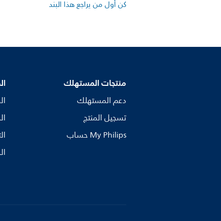
كن أول من يراجع هذا البند
منتجات المستهلك
ال
دعم المستهلك
ال
تسجيل المنتج
ال
My Philips حساب
ال
ال