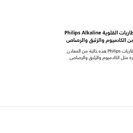
تحتوي البطاريات القلوية Philips Alkaline
نضمن أن بطاريات Philips هذه خالية من المعادن
رة مثل الكادميوم والزئبق والرصاص.