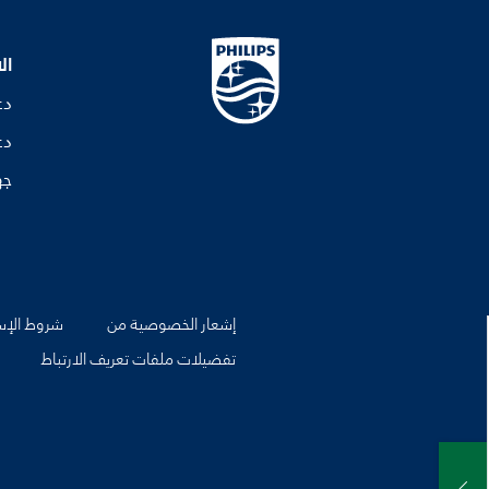
ال
دع
دع
جه
إشعار الخصوصية من
شروط الإس
تفضيلات ملفات تعريف الارتباط