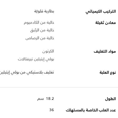
التركيب الكيميائي
بطارية قلويّة
معادن ثقيلة
خالية من الكادميوم
خالية من الزئبق
خالية من الرصاص
مواد التغليف
الكرتون
بولي إيثيلين تيرفثالات
نوع العلبة
تغليف بلاستيكي من بولي إيثيلين 
الطول
18.2 سم
عدد العلب الخاصة بالمستهلك
36