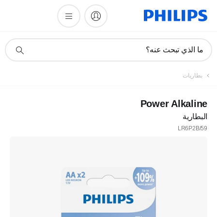
أيقونة
ما الذي تبحث عنه؟
دعم
البحث
تسجيل
بطاريات
اشترك في نشرتنا الإخبارية
Power Alkaline
البطارية
تسجيل
LR6P2B/59