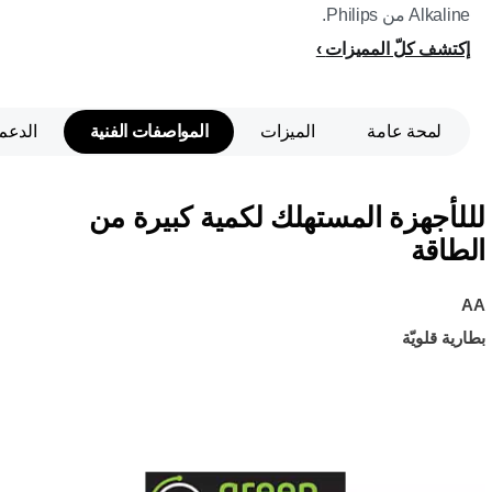
Alkaline من Philips.
إكتشف كلّ المميزات
لمحة عامة
الميزات
المواصفات الفنية
الدعم
لللأجهزة المستهلك لكمية كبيرة من
الطاقة
AA
بطارية قلويّة