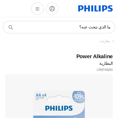
أيقونة
ما الذي تبحث عنه؟
دعم
البحث
بطاريات
Power Alkaline
البطارية
LR6P4B/40