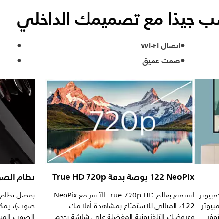
 جيدًا مع تصميمك الداخلي
اتصال Wi-Fi
صمت عميق
NeoPix ‏122 بوصة بدقة True HD 720p
نظام الصوت
مبيوتر
استمتع بعالم True 720p HD الآسر مع NeoPix
بيوتر
122، المثالي للاستمتاع بمشاهدة أفلامك
صوت)، يمكنك
وفر
وعروضك التلفزيونية المفضلة على شاشة بحجم