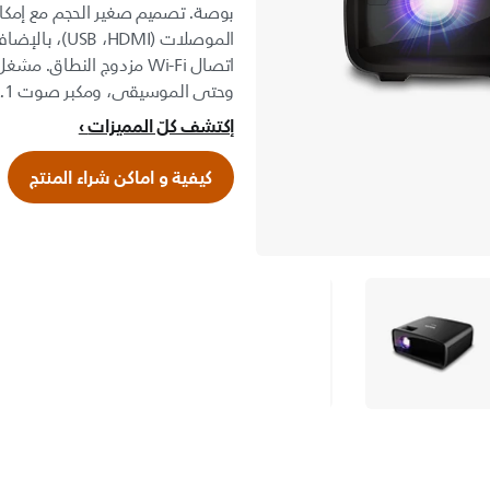
بوصة. تصميم صغير الحجم مع إمكان
الموصلات (DMI
اتصال Wi-Fi مزدوج النطا
وحتى الموسيقى، ومكبر صوت 2.1 مضمّن.
إكتشف كلّ المميزات
كيفية و اماكن شراء المنتج