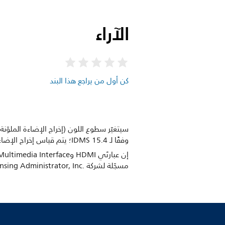
الآراء
كن أول من يراجع هذا البند
سيتغيّر سطوع اللون (إخراج الإضاءة الملوّن
وفقًا لـ IDMS 15.4؛ يتم قياس إخراج الإضاءة باللون الأبيض وفقًا لـ ISO 21118.
مسجّلة لشركة HDMI Licensing Administrator, Inc.‎.