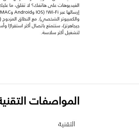
الفيديوهات على هاتفك؟ لا تقلق، ما عل
إرسالها عبر Wi-Fi! ‏(IOS وAndroid وMAC
جيجاهرتز)، ستتمتع باتصال أكثر استقرارًا وأس
لتشغيل أكثر سلاسة.
المواصفات التقنية
التقنية