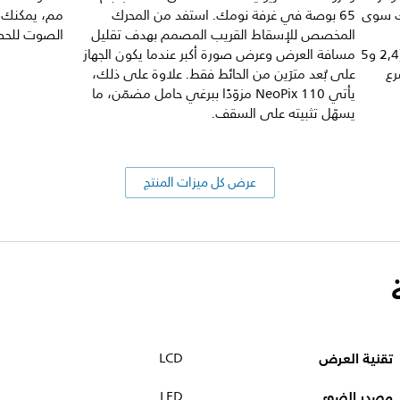
يك سوى
65 بوصة في غرفة نومك. استفد من المحرك
مم، يمكنك 
المخصص للإسقاط القريب المصمم بهدف تقليل
الصوت للح
والكمبيوتر الشخصي). مع النطاق المزدوج (2,4 و5
مسافة العرض وعرض صورة أكبر عندما يكون الجهاز
رع
على بُعد مترَين من الحائط فقط. علاوة على ذلك،
يأتي NeoPix 110 مزوّدًا ببرغي حامل مضمّن، ما
يسهّل تثبيته على السقف.
عرض كل ميزات المنتج
تقنية العرض
LCD
مصدر الضوء
LED