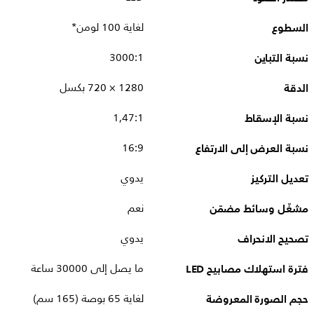
السطوع
لغاية 100 لومن*
نسبة التباين
3000:1
الدقة
1280‏ × 720 بكسل
نسبة الإسقاط
1,47:1
نسبة العرض إلى الارتفاع
16:9
تعديل التركيز
يدوي
مشغّل وسائط مضمّن
نعم
تصحيح الانحراف
يدوي
فترة استهلاك مصابيح LED
ما يصل إلى 30000 ساعة
حجم الصورة المعروضة
لغاية 65 بوصة (165 سم)