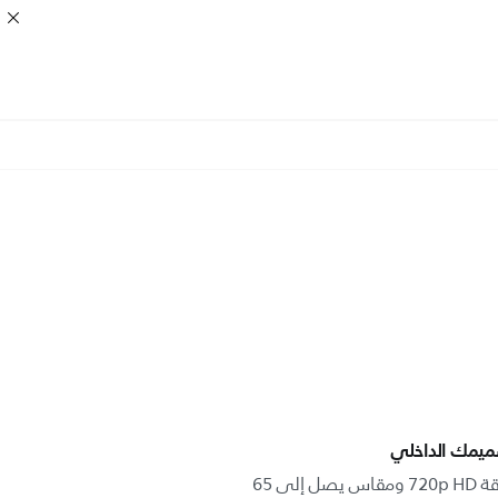
ميمك الداخلي
يوفر NeoPix 122 صورة ممتعة بدقة 720p HD ومقاس يصل إلى 65