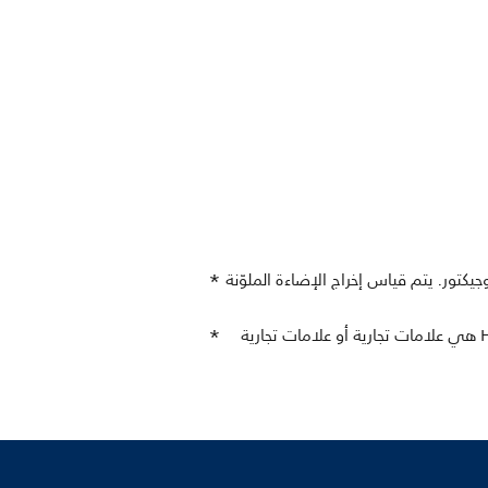
يكتور. يتم قياس إخراج الإضاءة الملوّنة
إن عبارتَي HDMI وHDMI High-Definition Multimedia Interface وحقوق المظهر التجاري لـ HDMI وشعارات HDMI هي علامات تجارية أو علامات تجارية