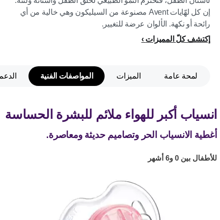
لأسنان الطفل، فتحترم النمو الطبيعي لحلق الطفل وأسنانه ولثته.
إن كل لهّايات Avent مصنوعة من السيليكون وهي خالية من أي
رائحة أو نكهة. الألوان عرضة للتغيير.
إكتشف كلّ المميزات
لمحة عامة
الميزات
المواصفات الفنية
الدعم
انسياب أكبر للهواء ملائم للبشرة الحساسة
أغطية الانسياب الحر وتصاميم حديثة ومعاصرة.
للأطفال بين 0 و6 أشهر