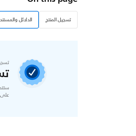
تسجيل المنتج
الدلائل والمستند
تسجي
تس
ستتمك
على ا