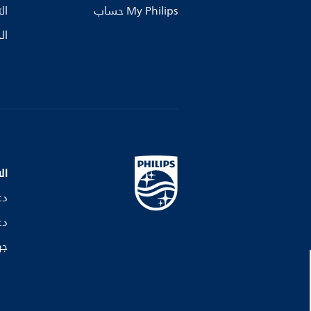
My Philips حساب
ال
ال
ال
دع
دع
جه