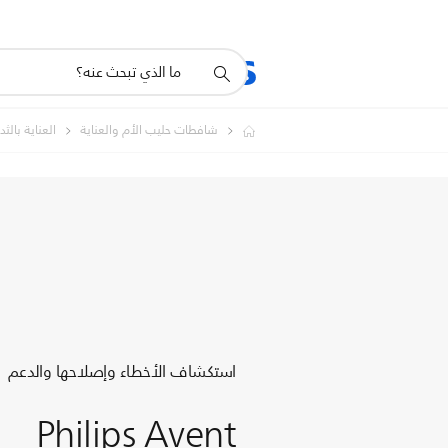
أيقونة
المنتجات
الدعم
دعم
البحث
شافطات حليب الأم والعناية
العناية بالث
استكشاف الأخطاء وإصلاحها والدعم
Philips Avent