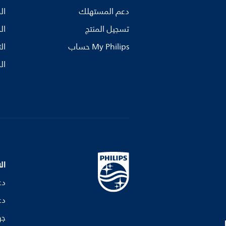
دعم المستهلك
ال
تسجيل المنتج
ال
My Philips حساب
ال
ال
ال
دع
دع
جه