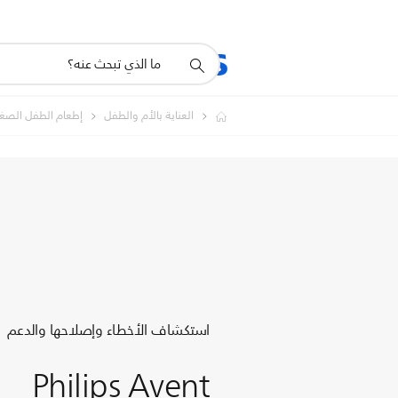
أيقونة
المنتجات
الدعم
دعم
البحث
العناية بالأم والطفل
إطعام الطفل الصغي
استكشاف الأخطاء وإصلاحها والدعم
Philips Avent