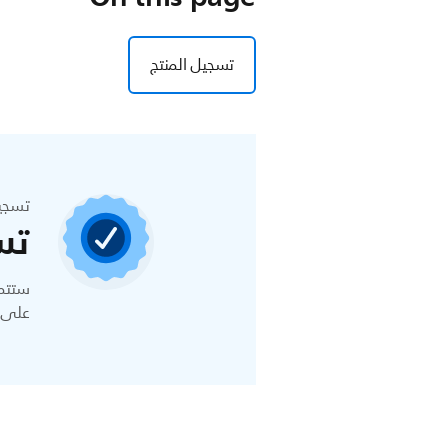
تسجيل المنتج
تسجي
تس
ستتمك
على ا