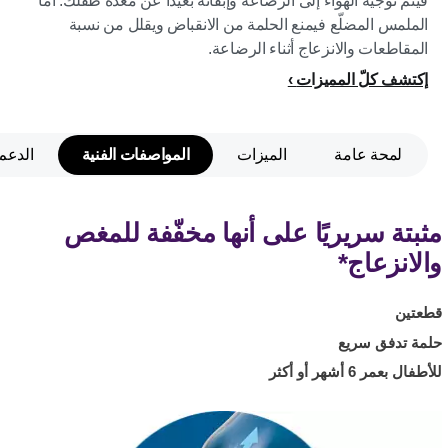
فيتم توجيه الهواء إلى الرضّاعة وإبقائه بعيدًا عن معدة طفلك. أما
الملمس المضلّع فيمنع الحلمة من الانقباض ويقلل من نسبة
المقاطعات والانزعاج أثناء الرضاعة.
إكتشف كلّ المميزات
لمحة عامة
الميزات
المواصفات الفنية
الدعم
مثبتة سريريًا على أنها مخفّفة للمغص
والانزعاج*
قطعتين
حلمة تدفق سريع
للأطفال بعمر 6 أشهر أو أكثر