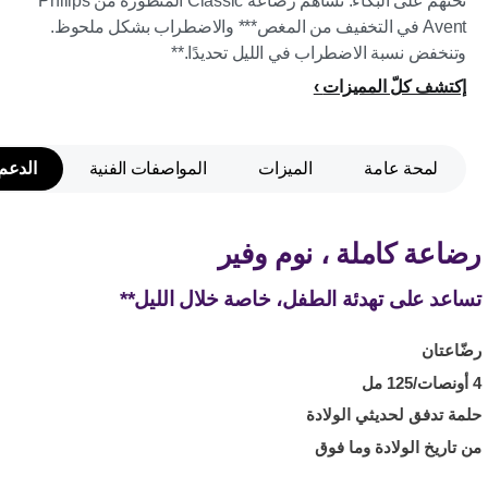
تحثّهم على البكاء. تساهم رضّاعة Classic المتطورة من Philips
Avent في التخفيف من المغص*** والاضطراب بشكل ملحوظ.
وتنخفض نسبة الاضطراب في الليل تحديدًا.**
إكتشف كلّ المميزات
لمحة عامة
الميزات
المواصفات الفنية
الدعم
رضاعة كاملة ، نوم وفير
تساعد على تهدئة الطفل، خاصة خلال الليل**
رضّاعتان
4 أونصات/125 مل
حلمة تدفق لحديثي الولادة
من تاريخ الولادة وما فوق