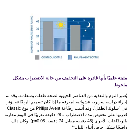
مثبتة علميًا بأنها قادرة على التخفيف من حالة الاضطراب بشكل
ملحوظ
يُعتبر النوم والتغذية من العناصر الحيوية لصحة طفلك وسعادته. وقد تم
إجراء دراسة سريرية عشوائية لمعرفة ما إذا كان تصميم الرضّاعة يؤثر
في "سلوك الطفل". وقد أثبتت رضّاعة Philips Avent من نوع Classic
قدرتها على تخفيض مدة الاضطراب بـ 28 دقيقة تقريبًا في اليوم مقارنة
بالرضّاعات الأخرى (46 دقيقة مقابل 74 دقيقة، p=0.05). وكان ذلك
واضحًا بشكل خاص أثناء الليل.**