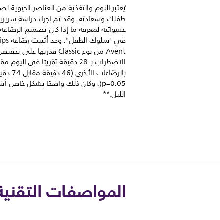
يُعتبر النوم والتغذية من العناصر الحيوية لص
طفلك وسعادته. وقد تم إجراء دراسة سريري
عشوائية لمعرفة ما إذا كان تصميم الرضّاعة 
في "سلوك الطفل". 
Avent من نوع Classic قدرتها على 
الاضطراب بـ 28 دقيقة تقريبًا في اليوم مق
بالرضّاعات الأخرى (46 د
p=0.05). وكان ذلك واضحًا بشكل خاص أثنا
الليل.**
المواصفات التقنية