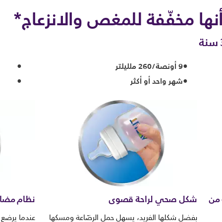
أنها مخفّفة للمغص والانزعاج*
9 أونصة/260 ملليلتر
شهر واحد أو أكثر
 من
شكل صحي لراحة قصوى
نظام مضاد
بفضل شكلها الفريد، يسهل حمل الرضّاعة ومسكها
عندما يرضع 