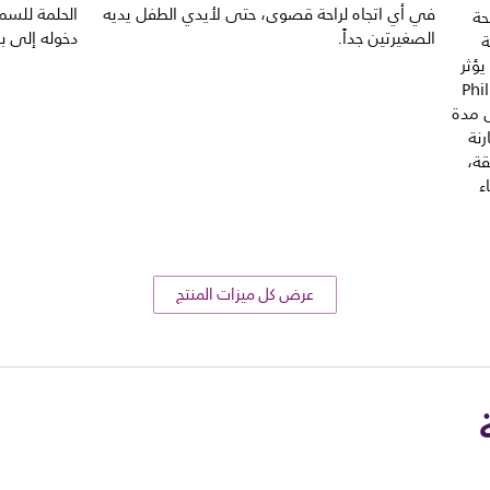
في أي اتجاه لراحة قصوى، حتى لأيدي الطفل يديه
الحلمة للسما
حة
الصغيرتين جداً.
دخوله إلى 
ة
يؤثر
وقد أثبتت رضّاعة Philips
تخفيض مدة
ارنة
قيقة مقابل 74 دقيقة،
ء
عرض كل ميزات المنتج