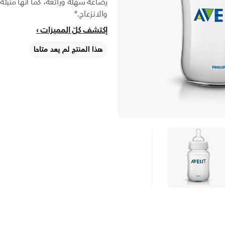
رضاعة سهلة ورائعة، كما أنها مثبتة
والانزعاج.*
إكتشف كلّ المميزات
هذا المنتج لم يعد متاحا