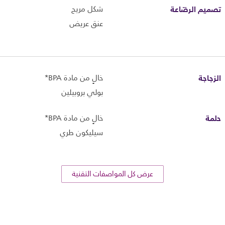
تصميم الرضّاعة
شكل مريح
عنق عريض
الزجاجة
خالٍ من مادة BPA*
بولي بروبيلين
حلمة
خالٍ من مادة BPA*
سيليكون طري
عرض كل المواصفات التقنية