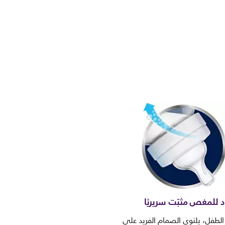
 للمغص مثبّت سريريًا
الطفل، يلتوي الصمام الفريد على