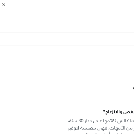
لمغص والانزعاج*
ما زالت تثق الأمهات برضّاعات Classic التي نقدّمها على مدار 30 سنة،
ثير من الأمهات. فهي مصممة لتوفير