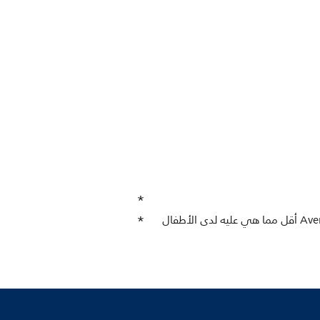
** أظهرت إحدى الدراسات العلمية أن نسبة المغص لدى الأطفال بعمر الأسبوعين الذين يرضعون الحليب من رضّاعة Avent أقل مما هي عليه لدى الأطفال