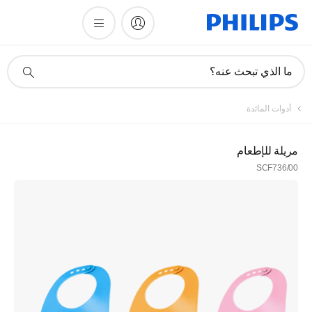
أيقونة
ما الذي تبحث عنه؟
دعم
البحث
أدوات المائدة
مريلة للإطعام
SCF736/00