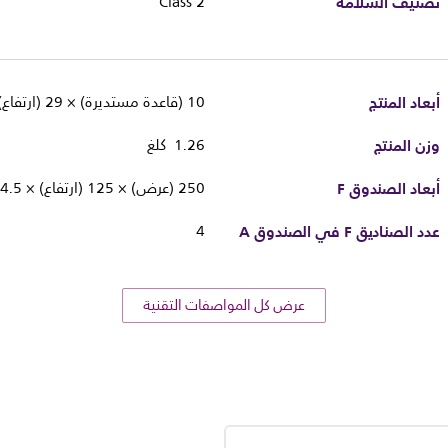
تصنيف السلامة
Class 2
أبعاد المنتج
10 (قاعدة مستديرة) ×‏ 29 (ارتفاع) سم
وزن المنتج
1.26 كلغ
أبعاد الصندوق F
250 (عرض) × 125 (ارتفاع) × 324.5 (عمق) ملليمترًا
عدد الصناديق F في الصندوق A
4
عرض كل المواصفات التقنية