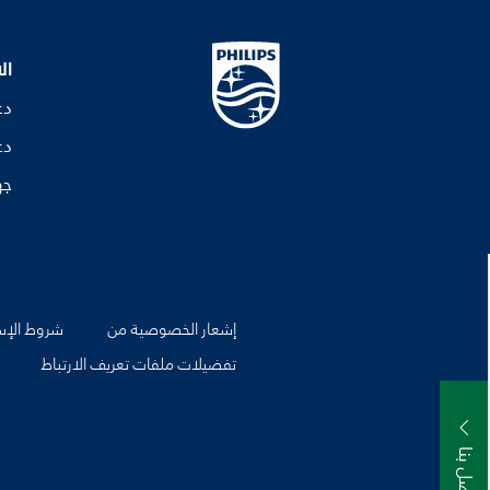
ال
دع
دع
جه
إشعار الخصوصية من
شروط الإس
تفضيلات ملفات تعريف الارتباط
اتصل بنا