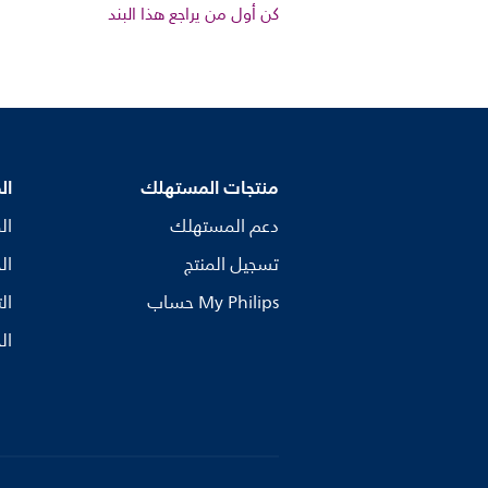
كن أول من يراجع هذا البند
منتجات المستهلك
ال
دعم المستهلك
ال
تسجيل المنتج
ال
My Philips حساب
ال
ال