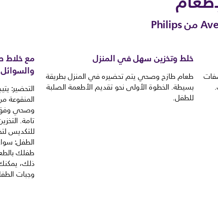
إطعام
خلط وتخزين سهل في المنزل
مع خلاط ص
والسوائل 
صفات
طعام طازج وصحي يتم تحضيره في المنزل بطريقة
.
بسيطة. الخطوة الأولى نحو تقديم الأطعمة الصلبة
التحضير: يت
للطفل.
وصحي وفق ا
تامة. التخزي
للتكديس لتخز
الطفل: سواء
طفلك بالطعا
ذلك، يمكنك
وجبات الطفل والرض