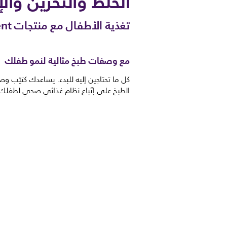
الخلط والتخزين وال
تغذية الأطفال مع منتجات Avent من Philips
مع وصفات طبخ مثالية لنمو طفلك
كل ما تحتاجين إليه للبدء. يساعدك كتيّب و
الطبخ على إتّباع نظام غذائي صحي لطفلك