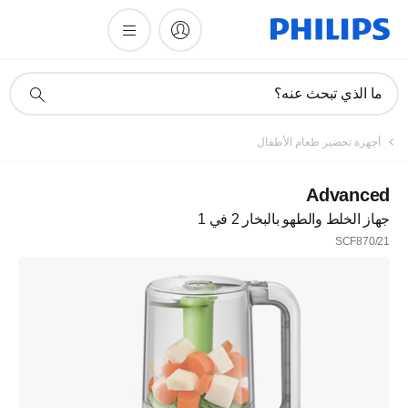
أيقونة
ما الذي تبحث عنه؟
دعم
البحث
تسجيل
أجهزة تحضير طعام الأطفال
اشترك في نشرتنا الإخبارية
Advanced
جهاز الخلط والطهو بالبخار 2 في 1
تسجيل
SCF870/21