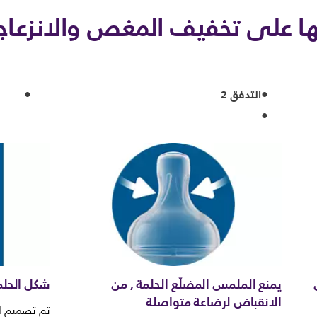
رتها على تخفيف المغص والانزعاج
التدفق 2
يمنع الملمس المضلّع الحلمة , من
شكل الحلم
الانقباض لرضاعة متواصلة
تم تصميم ال