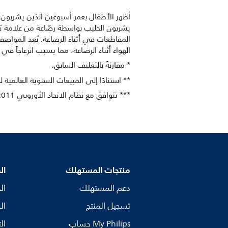
يشربون الحليب بواسطة رضّاعة من علامة تج
المقاطعات في أثناء الرضاعة. تُعد المواص
الهواء أثناء الرضاعة، مما يسبب انزعاجاً ف
* مقارنةً بالتغليف السابق.
** استنادًا إلى المبيعات السنوية العالمية
*** تتوافق مع نظام الاتحاد الأوروبي 10/2011.
منتجات المستهلك
ال
دعم المستهلك
ال
تسجيل المنتج
ال
My Philips حساب
ال