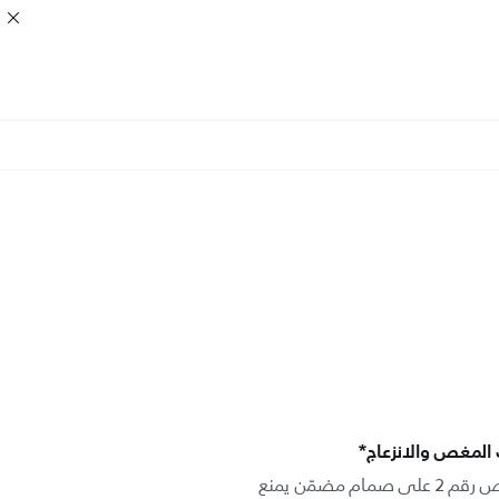
ف المغص والانزعاج*
تحتوي حلمة التدفق المضادة للمغص رقم 2 على صمام مضمّن يمنع