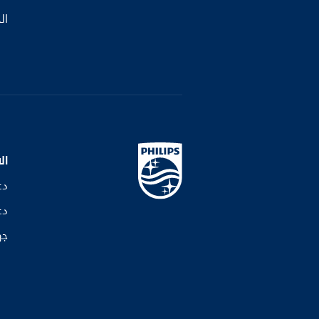
ال
ال
دع
دع
جه