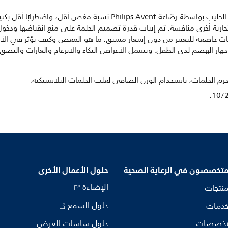
أظهر الأطفال بعمر أسبوعَين الذين يشربون الحليب بواسطة رضّاعة ilips Avent
ارية أخرى منافسة. تم إثبات قدرة تصميم الحلمة على منع انقباضها ودخول
فات خاضعة للتغيير من دون إشعار مسبق. ما هو المغص وكيف يؤثر في الأطف
ي جهاز الهضم لدى الطفل. وتشمل الأعراض البكاء والانزعاج والغازات والبصق.
 لحزم الحلمات، باستخدام الوزن الصافي لعلب الحلمات البلاستيكية.
متخصصون في الرعاية الصحية
حلول الأعمال الأخرى
الإضاءة
منتجات
حلول السمع
خدمات
تخصصات
حلول شاشات العرض