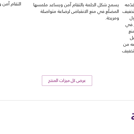
التقام آمن 
دّمه
يسمح شكل الحلمة بالتقام آمن ويساعد ملمسها
تخفيف
المضلّع في منع الانقباض لرضاعة متواصلة
ول
ومريحة.
ج في
نع
فل
عه من
تخفيف
عرض كل ميزات المنتج