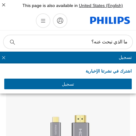
This page is also available in
United States (English)
أيقونة
ما الذي تبحث عنه؟
دعم
البحث
تسجيل
HDMI وفيديو
اشترك في نشرتنا الإخبارية
كبل للتحويل من Type C إلى HDMI
SWV5431/00
تسجيل