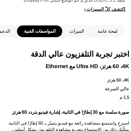
منفذ USB-C 3.1 الذي يدعم الوضع البديل Display Port.
إكتشف كلّ المميزات
لمحة عامة
الميزات
المواصفات الفنية
الدعم
اختبر تجربة التلفزيون عالي الدقة
4K، ‏60 هرتز، Ultra HD مع Ethernet
4K،‏ 60 هرتز
عالي السرعة
1,5 م
صورة سلسة مع 30 إطارًا في الثانية، إشارة فيديو بتردد 60 هرتز
استرخِ واستمتع بمشاهدة رائعة مع فيديو يتميّز بـ 60 إطارًا في الثانية.
يمكّنك ذلك من الاستمتاع بتجربة مشاهدة التلفزيون بشكل أسلس.