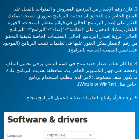
3. قارن رقم الإصدار من البرنامج المعروض و المتواجد بالفعل على
لمنتج الخاص بك للتحقق ان تحديث البرنامج ضروري. نصيحة: يمكنك
لعثور على إصدار البرنامج الحالي في قوائم معظم المنتجات. لأجهزة
لتلفاز، يمكنك الدخول على "القائمة"> "إعداد"> "البرامج"> "البرنامج
لحالي" لرؤية إصدار البرنامج الحالي. التعليمات الخاصة بكيفية التحقق
ن رقم الإصدار يمكن العثور عليها في تعليمات تثبيت البرنامج (الموجود
لى نفس الصفحة الخاصة بالبرامج).
4. إذا كان هناك إصدار جديد متاح في قسم الدعم، يرجى تحميل الملف
حفظه على جهاز الكمبيوتر الخاص بك. ملاحظة: تحديث البرنامج عادة
ا يكون ملف مضغوط، الأمر الذي يتطلب استخدام برنامج
ص مثل (Winzip or WinRar).
ة لتحميل البرنامج بنجاح