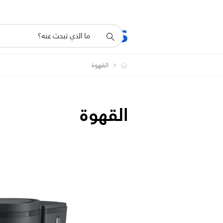
أيقونة
المنتجات
الدعم
دعم
البحث
القهوة
القهوة