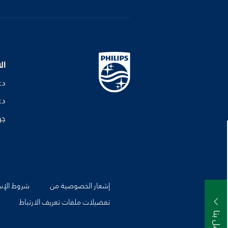
ال
دع
دع
جه
إشعار الخصوصية من
شروط الإس
تفضيلات ملفات تعريف الارتباط
اتصل بنا