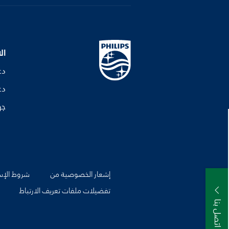
ال
دع
دع
جه
إشعار الخصوصية من
شروط الإس
تفضيلات ملفات تعريف الارتباط
اتصل بنا