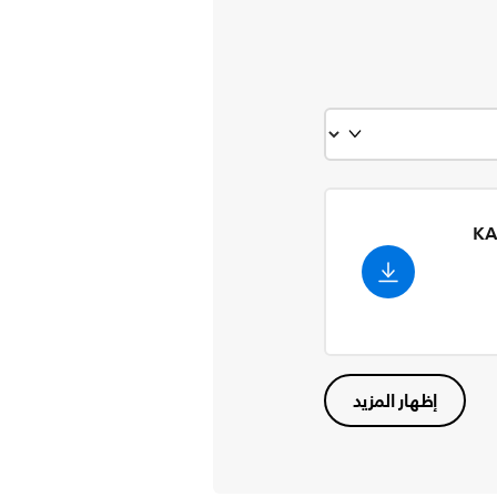
KA
إظهار المزيد