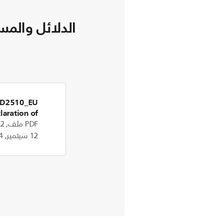
الدلائل والمس
D2510_EU
laration of
ity_en_GB
PDF ملف, 635.2 kB
12 سبتمبر, 2024