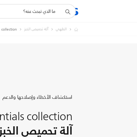
أيقونة
المنتجات
الدعم
دعم
البحث
الطهي
آلة تحميص الخبز
Essentials collection آلة تحميص ا
استكشاف الأخطاء وإصلاحها والدعم
ntials collection