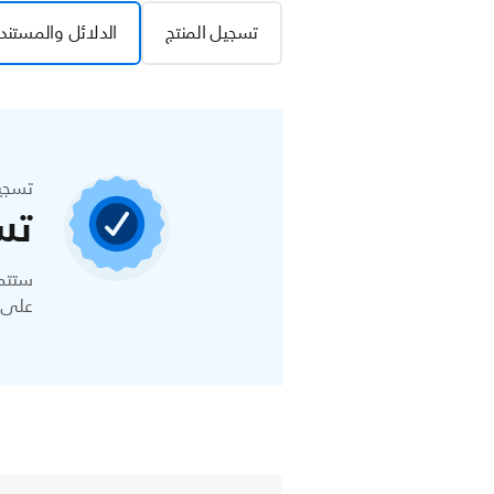
تسجيل المنتج
الدلائل والمستند
تسجي
تس
ستتمك
على ا