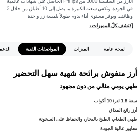
الأرز من السلسلة 1000 من Philips الحاصل على شهادات عالمية
في الجودة. وتكفي سعته الكبيرة ما يصل إلى 10 أطباق من خلال 3
وظائف. ويوفر مستوى أداء يدوم طويلاً بلمسة زر واحدة.
إكتشف كلّ المميزات
لمحة عامة
الميزات
المواصفات الفنية
الدعم
أرز منفوش برائحة شهية سهل التحضير
طهي يومي مثالي من دون مجهود
سعة 1.8 لتر/ 10 أكواب
أرز رائع المذاق
طهي الطعام، الطبخ بالبخار، والحفاظ على السخونة
معايير عالية الجودة