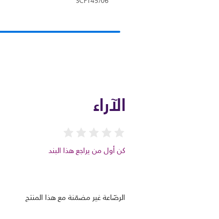
SCF145/06
الآراء
كن أول من يراجع هذا البند
الرضّاعة غير مضمّنة مع هذا المنتج