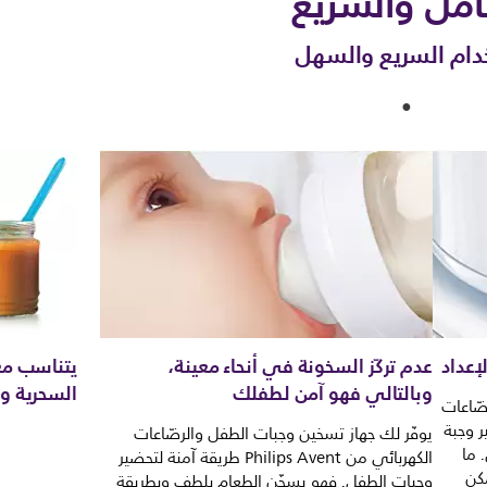
امل والسريع
دام السريع والسهل
إعداد
عدم تركّز السخونة في أنحاء معينة،
يتناسب مع
وبالتالي فهو آمن لطفلك
السحرية وأو
ضّاعات
كنك تحضير وجبة
يوفّر لك جهاز تسخين وجبات الطفل والرضّاعات
 ما
الكهربائي من Philips Avent طريقة آمنة لتحضير
مكن
وجبات الطفل. فهو يسخّن الطعام بلطف وبطريقة