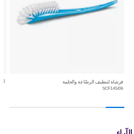
/42
فرشاة لتنظيف الرضّاعة والحلمة
SCF145/06
الآراء