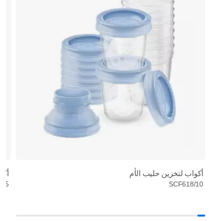
أكواب لتخزين حليب الأم
أكي
/25
SCF618/10