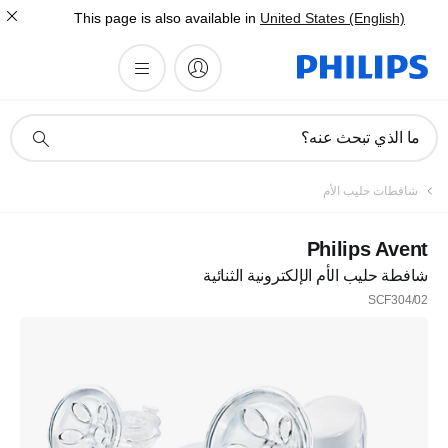
This page is also available in
United States (English)
أيقونة
ما الذي تبحث عنه؟
دعم
البحث
تسجيل
شافطات حليب الأم
اشترك في نشرتنا الإخبارية
Philips Avent
شافطة حليب الأم الإلكترونية الثنائية
تسجيل
SCF304/02