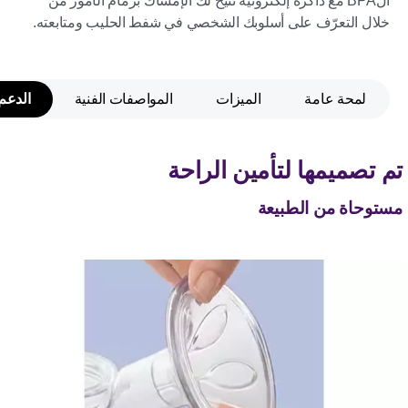
الBPA مع ذاكرة إلكترونية تتيح لك الإمساك بزمام الأمور من
خلال التعرّف على أسلوبك الشخصي في شفط الحليب ومتابعته.
لمحة عامة
الميزات
المواصفات الفنية
الدعم
تم تصميمها لتأمين الراحة
مستوحاة من الطبيعة