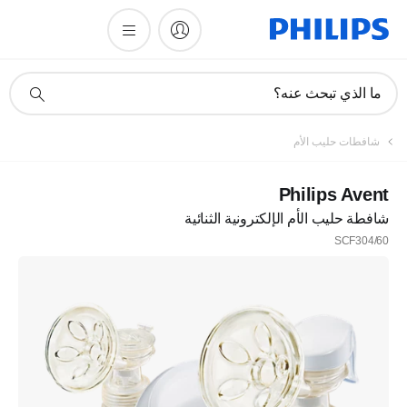
أيقونة
ما الذي تبحث عنه؟
دعم
البحث
تسجيل
شافطات حليب الأم
اشترك في نشرتنا الإخبارية
Philips Avent
شافطة حليب الأم الإلكترونية الثنائية
تسجيل
SCF304/60