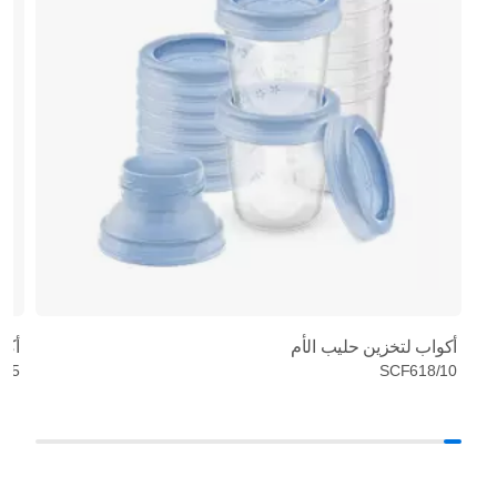
أكواب لتخزين حليب الأم
أكي
/25
SCF618/10