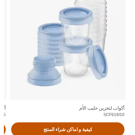
أكواب لتخزين حليب الأم
أكياس
3/25
SCF618/10
كيفية و اماكن شراء المنتج