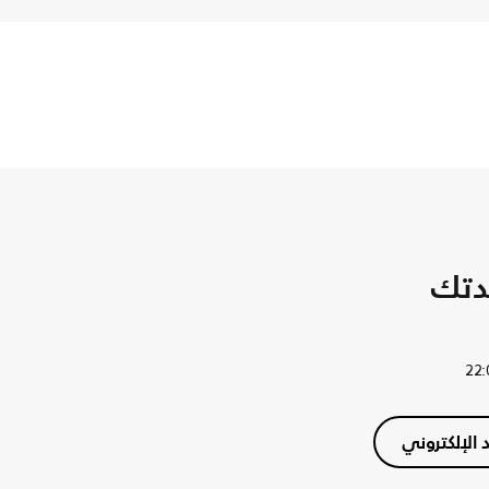
دتك
د الإلكتروني