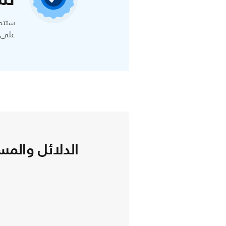
ستتمك
على ا
الدلائل والمس