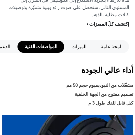
هذه للارتقاء بتجربة الاستماع إلى الموسيقى في المنزل إلى
المستوى التالي. ستحصل على صوت رائع وبنية متميّزة وتوصيلات
كبلات مطلية بالذهب.
إكتشف كلّ المميزات
لمحة عامة
الميزات
المواصفات الفنية
الدعم
أداء عالي الجودة
مشغّلات من النيوديميوم حجم 50 مم
تصميم مفتوح من الجهة الخلفية
كبل قابل للفك طول 3 م