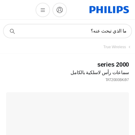
أيقونة
ما الذي تبحث عنه؟
دعم
البحث
True Wireless
2000 series
سماعات رأس لاسلكية بالكامل
TAT2000BK/97