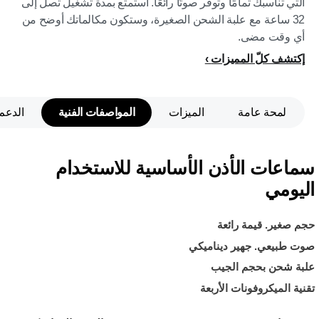
التي تناسبك تمامًا وتوفر صوتًا رائعًا. استمتع بمدة تشغيل تصل إلى
32 ساعة مع علبة الشحن الصغيرة، وستكون مكالماتك أوضح من
أي وقت مضى.
إكتشف كلّ المميزات
لمحة عامة
الميزات
المواصفات الفنية
الدعم
سماعات الأذن الأساسية للاستخدام
اليومي
حجم صغير. قيمة رائعة
صوت طبيعي. جهير ديناميكي
علبة شحن بحجم الجيب
تقنية الميكروفونات الأربعة