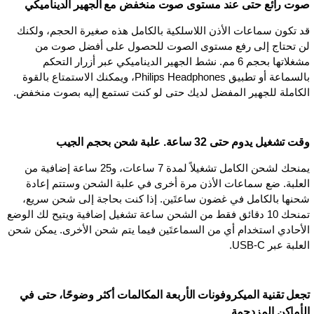
صوت رائع حتى عند مستوى صوت منخفض مع الجهير الديناميكي
قد تكون سماعات الأذن اللاسلكية بالكامل هذه صغيرة الحجم، ولكنك
لن تحتاج إلى رفع مستوى الصوت للحصول على أفضل صوت من
مشغلاتها بحجم 6 مم. نشط الجهير الديناميكي عبر أزرار التحكم
بالسماعة أو تطبيق Philips Headphones، ويمكنك الاستمتاع بالقوة
الكاملة للجهير المفضل لديك حتى لو كنت تستمع إليه بصوت منخفض.
وقت تشغيل يدوم حتى 32 ساعة. علبة شحن بحجم الجيب
يمنحك لشحن الكامل تشغيلاً لمدة 7 ساعات، و25 ساعة إضافية من
العلبة. ضع سماعات الأذن مرة أخرى في علبة الشحن وستتم إعادة
شحنها بالكامل في غضون ساعتَين. إذا كنت بحاجة إلى شحن سريع،
تمنحك 10 دقائق فقط من الشحن ساعة تشغيل إضافية ويتيح لك الوضع
الأحادي استخدام أي من السماعتَين فيما يتم شحن الأخرى. يمكن شحن
العلبة عبر USB-C.
تجعل تقنية الميكروفونات الأربعة المكالمات أكثر وضوحًا، حتى في
الأماكن المزدحمة