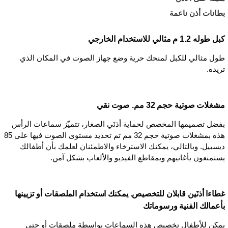
بطانات أذن ناعمة
كبل طوله 1.2 م مثالي للاستخدام الخارجي
طول مثالي للكبل لمنحك حرية وضع جهاز الصوت في المكان الذي
تريده.
مشغلات صوتية حجم 32 مم. صوت نقي
بفضل تصميمها المخصص لحماية أذنَي الصغار، تتميّز سماعات الرأس
هذه بمشغلات صوتية حجم 32 مم تم تحديد مستوى الصوت فيها على 85
ديسبيل. وبالتالي، يمكنك الاسترخاء والاطمئنان لعلمك بأن أطفالك
يستمتعون بأغانيهم وبمقاطع الفيديو والألعاب بشكل آمن.
غطاءا أذنَين قابلان للتخصيص. يمكنك استخدام الملصقات أو تزيينها
بأعمالك الفنية ورسوماتك
يمكن للأطفال تخصيص هذه السماعات بواسطة ملصقات أو حتى