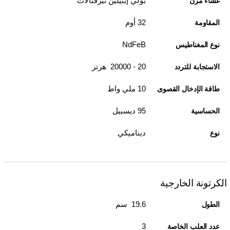
بولي إيثيلين تيرفثالات
غشاء مرن
32 أوم
المقاومة
NdFeB
نوع المغناطيس
20 - 20000 هرتز
الاستجابة للتردد
10 ملي واط
طاقة الإدخال القصوى
95 ديسبيل
الحساسية
ديناميكي
نوع
الكرتونة الخارجية
19.6 سم
الطول
3
عدد العلب الخاصة