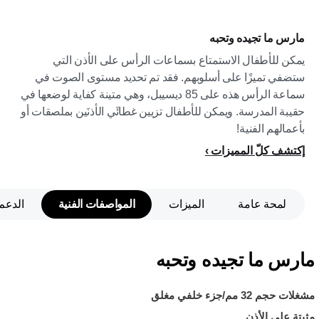
مارس ما تجيده وتحبه
يمكن للأطفال الاستمتاع بسماعات الرأس على الأذن التي
ستضفي تميزًا على أسلوبهم. فقد تم تحديد مستوى الصوت في
سماعة الرأس هذه على 85 ديسيبل، وهي متينة كفاية لوضعها في
حقيبة المدرسة. ويمكن للأطفال تزيين غطائَي الأذنَين بملصقات أو
بأعمالهم الفنية!
إكتشف كلّ المميزات
لمحة عامة
الميزات
المواصفات الفنية
الدعم
مارس ما تجيده وتحبه
مشغلات حجم 32 مم/جزء خلفي مغلق
مثبتة على الأذن