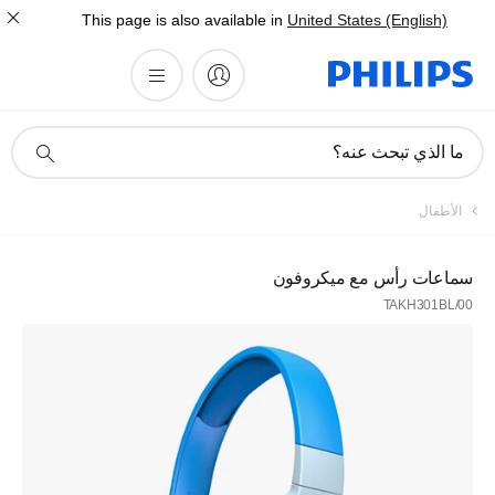
This page is also available in
United States (English)
أيقونة
ما الذي تبحث عنه؟
دعم
البحث
تسجيل
الأطفال
اشترك في نشرتنا الإخبارية
سماعات رأس مع ميكروفون
TAKH301BL/00
تسجيل