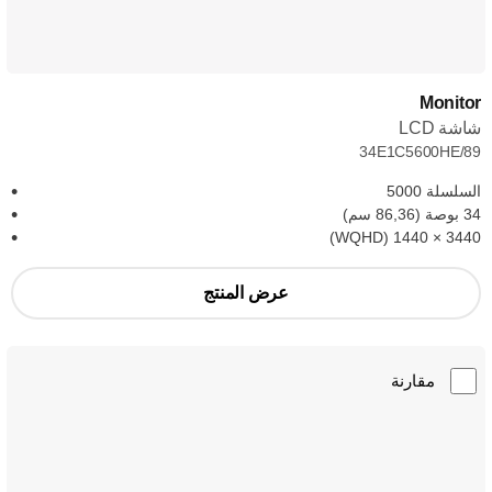
Monitor
شاشة LCD
34E1C5600HE/89
السلسلة 5000
34 بوصة (86,36 سم)
3440‏ × 1440 (WQHD)
عرض المنتج
مقارنة