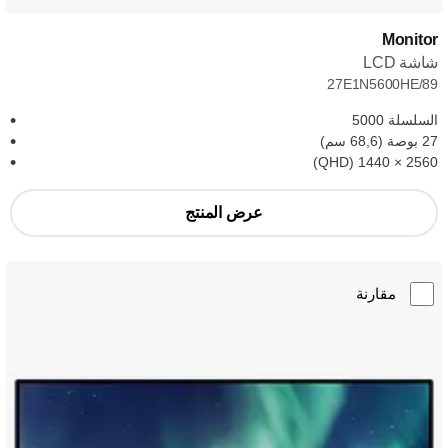
Monitor
شاشة LCD
27E1N5600HE/89
السلسلة 5000
27 بوصة (68,6 سم)
2560‏ × 1440 (QHD)
عرض المنتج
مقارنة