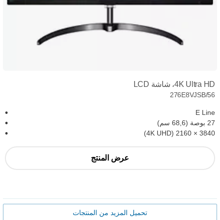
4K Ultra HD، شاشة LCD
276E8VJSB/56
E Line
27 بوصة (68,6 سم)
3840‏ × 2160 (4K UHD)
عرض المنتج
تحميل المزيد من المنتجات