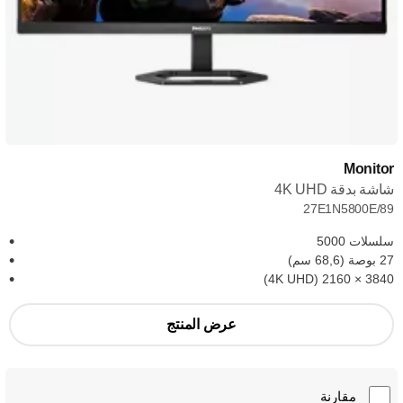
Monitor
شاشة بدقة 4K UHD
27E1N5800E/89
سلسلات 5000
27 بوصة (68,6 سم)
3840‏ × 2160 (4K UHD)
عرض المنتج
مقارنة