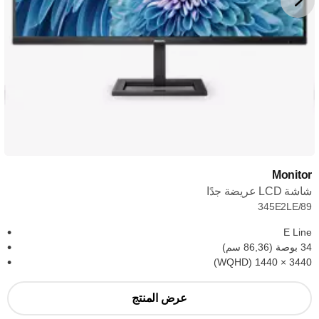
Monitor
شاشة LCD عريضة جدًا
345E2LE/89
E Line
34 بوصة (86,36 سم)
3440‏ × 1440 (WQHD)
عرض المنتج