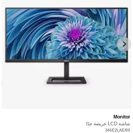
Monitor
شاشة LCD عريضة جدًا
346E2LAE/89