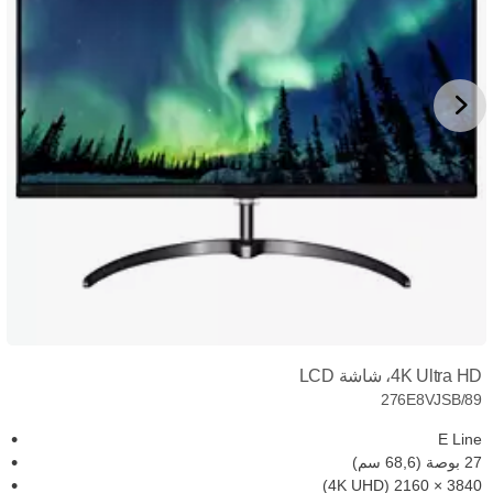
4K Ultra HD، شاشة LCD
276E8VJSB/89
E Line
27 بوصة (68,6 سم)
3840‏ × 2160 (4K UHD)