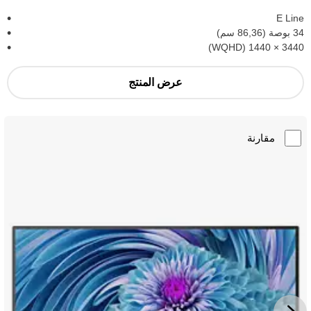
E Line
34 بوصة (86,36 سم)
3440‏ × 1440 (WQHD)
عرض المنتج
مقارنة