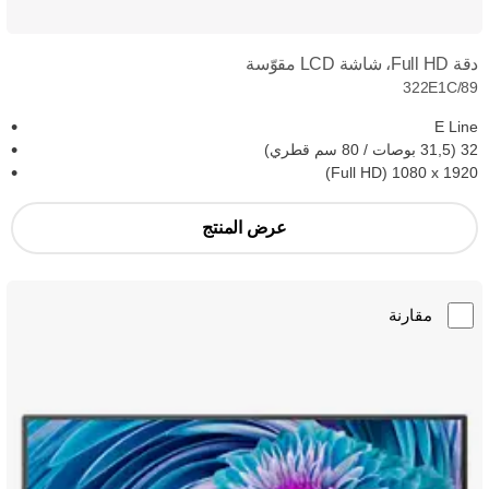
دقة Full HD، شاشة LCD مقوّسة
322E1C/89
E Line
32 (31,5 بوصات / 80 سم قطري)
1920 x ‏1080 (Full HD)
عرض المنتج
مقارنة