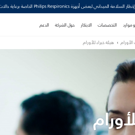
Philips Resp الخاصة برعاية حالات اضطرابات النوم وأجهزة العناية التنفسية ›
 موارد
التخصصات
الابتكار
حول الشركة
الدعم
الأورام
هيئة خبراء للأورام
لأورام