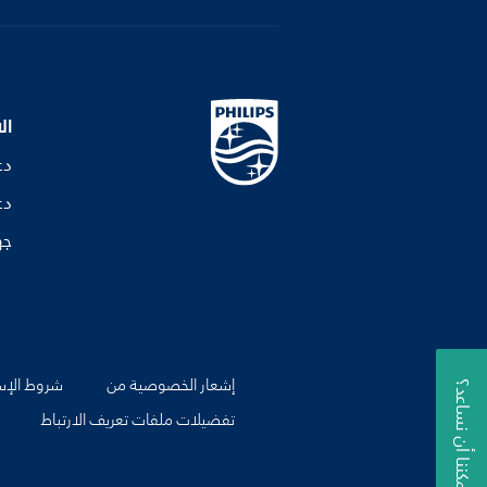
ال
دع
دع
جه
إشعار الخصوصية من
شروط الإس
يمكننا أن نساعد؟
تفضيلات ملفات تعريف الارتباط