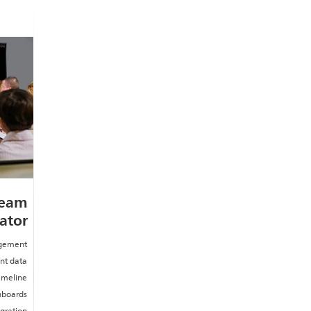
Team
ator
gement
nt data
timeline
hboards