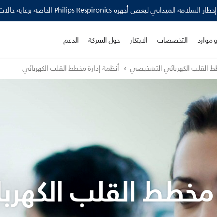
Philips Resp الخاصة برعاية حالات اضطرابات النوم وأجهزة العناية التنفسية ›
 موارد
التخصصات
الابتكار
حول الشركة
الدعم
 القلب الكهربائي التشخيصي
أنظمة إدارة مخطط القلب الكهربائي
 مخطط القلب الكهرب