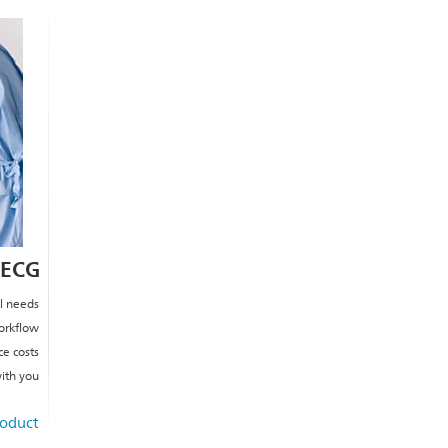
 ECG
l needs
workflow
ce costs
ith you
roduct