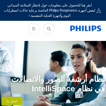
انقر هنا للحصول على معلومات حول إخطار السلامة الميداني
لبعض أجهزة Philips Respironics الخاصة برعاية حالات اضطرابات
النوم وأجهزة العناية التنفسية ›
ظام أرشفة الصور والاتصالات
ي نظام IntelliSpace
اتصل بنا