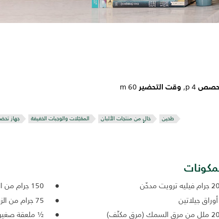
لحصص
وقت التحضير
60 m
4 p,
طحين
خالٍ من منتجات الألبان
المقبّلات والوجبات الخفيفة
جهاز تحضي
مكونات
ليه ترويت مدخّن
150 جرام من الطحين
75 جرام من الزبدة الباردة
ق السمك (مرق مكثّف)
½ ملعقة صغيرة