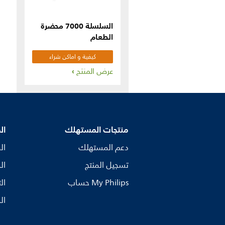
السلسلة 7000 محضرة
الطعام
كيفية و اماكن شراء
المنتج
عرض المنتج
منتجات المستهلك
ال
دعم المستهلك
ال
تسجيل المنتج
ال
My Philips حساب
ال
ال