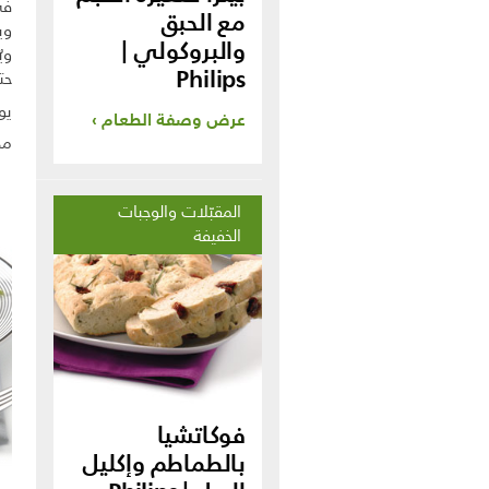
في
مع الحبق
وي
والبروكولي |
Philips
حت
يو
عرض وصفة الطعام
مدة
المقبّلات والوجبات
الخفيفة
فوكاتشيا
بالطماطم وإكليل