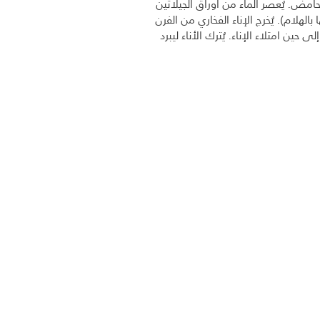
امض. يُعصر الماء من أوراق الجيلاتين
بالهلام). يُخرج الإناء الفخاري من الفرن
إلى حين امتلاء الإناء. يُترك الأناء ليبرد