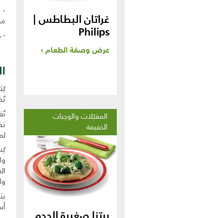
غراتان البطاطس |
من
Philips
- 
عرض وصفة الطعام
ال
يُ
تُ
المقبّلات والوجبات
الخفيفة
لمدة 
وا
ال
وا
يت
أسف
بيتزا صغيرة الحجم