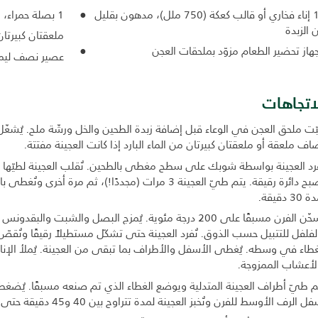
- 1 إناء فخاري أو قالب كعكة (750 ملل)، مدهون بقليل
1 بصلة حمراء، مفرومة بشكل ناعم
 الزبدة
ملعقتان كبيرتا
جهاز تحضير الطعام مزوّد بملحقات العجن
عصير نصف ليم
اتجاهات
ثبّت ملحق العجن في الوعاء قبل إضافة زبدة الطحين والخل ورشّة ملح. يُشغّ
ضاف ملعقة أو ملعقتان كبيرتان من الماء البارد إذا كانت العجينة مفتتة.
تصبح دائرة رقيقة. يتم طيّ العجينة 3 مرات (مجددًا!)، ثم م
30 دقيقة.
يُسخّن الفرن مسبقًا على 200 درجة مئوية. يُمزج البصل والش
لفلفل للتتبيل حسب الذوق. تُفرد العجينة حتى تشكّل مستطيلاً رقيقًا وتُقص
غطاء في وسطه. يُغطى الأسفل والأطراف بما تبقى من العجينة. يُملأ الإن
لأعشاب الممزوجة.
م طيّ أطراف العجينة المتدلية ويوضع الغطاء الذي تم صنعه مسبقًا. يُضغط 
ل الرف الأوسط للفرن وتُخبز العجينة لمدة تتراوح بين 40 و45 دقيقة حتى يصبح لونها ذهبيًا.