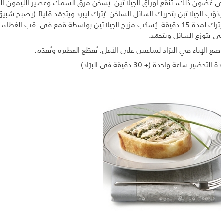
 غضون ذلك، تُنقع أوراق الجيلاتين. يُسخّن مرق السمك وعصير الليمون الح
ذوّب الجيلاتين بتحريك السائل الساخن. يُترك ليبرد ويتجمّد قليلاً (يصبح شبيهًا 
ويُترك لمدة 15 دقيقة. يُسكب مزيج الجيلاتين بواسطة قمع في ثقب الغطاء، 
ى يتوزع السائل ويتجمّد.
ضع الإناء في البرّاد لساعتين على الأقل. تُقطّع الفطيرة وتُقدّم.
 التحضير ساعة واحدة (+ 30 دقيقة في البرّاد)