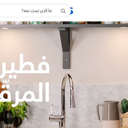
أيقونة
المنتجات
الدعم
دعم
البحث
فطير
المرق