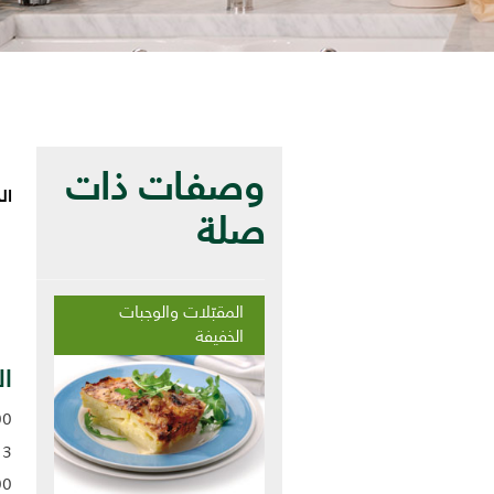
وصفات ذات
ا
صلة
المقبّلات والوجبات
الخفيفة
ال
200 جرام في
3 أوراق جيلاتين
200 ملل من مر