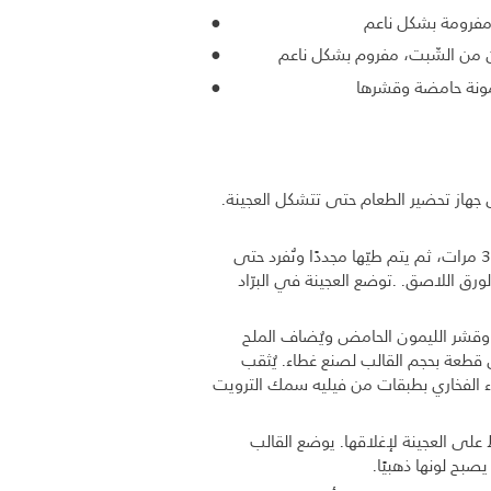
ن من الشّبت، مفروم بشكل ناعم
ونة حامضة وقشرها
ل جهاز تحضير الطعام حتى تتشكل العجينة.
تُفرد العجينة بواسطة شوبك على سطح مغطى بالطحين. تُقلب العجينة لطيّها 3 مرات، ثم يتم طيّها مجددًا وتُفرد حتى
رة أخرى وتُغطى بالورق اللاصق. .توضع العجينة في البرّاد
بت والبقدونس وقشر الليمون الحامض ويُضاف الملح
ّ قطعة بحجم القالب لصنع غطاء. يُثقب
اء الفخاري بطبقات من فيليه سمك الترويت
على العجينة لإغلاقها. يوضع القالب