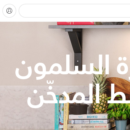
ة السلمون
ّط المدخّن