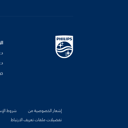
ال
دع
دع
جه
إشعار الخصوصية من
شروط الإس
تفضيلات ملفات تعريف الارتباط