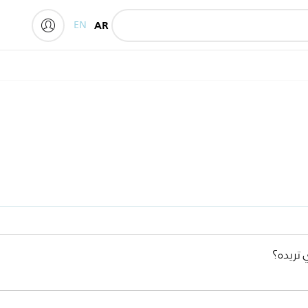
EN
AR
 تريده؟